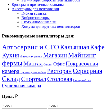
Регуляторы скорости вентиляторов
Бризеры и приточные клапаны
Аксессуары для вентиляции
Гибкая вставка
Виброизоляторы
Скотч алюминиевый
Хомуты для круглых вентиляторов
Рекомендуемые вентиляторы для:
Автосервис и СТО
Кальянная
Кафе
Майнинг
Кухня
Магазин
Лазерная резка
фермы
Мангал
Покрасочная
Офис
Опилки
Серверная
Ресторан
камера
Производство мебели
Склад
Спортзал
Столовая
Столярный цех
Сушильная камера
Цена, ₽
Минимальная
Максимальная