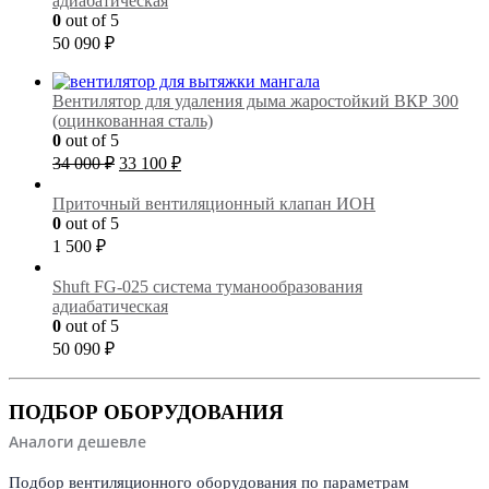
адиабатическая
0
out of 5
50 090
₽
Вентилятор для удаления дыма жаростойкий ВКР 300
(оцинкованная сталь)
0
out of 5
Первоначальная
Текущая
34 000
₽
33 100
₽
цена
цена:
составляла
33
Приточный вентиляционный клапан ИОН
34
100 ₽.
0
out of 5
000 ₽.
1 500
₽
Shuft FG-025 cистема туманообразования
адиабатическая
0
out of 5
50 090
₽
ПОДБОР ОБОРУДОВАНИЯ
Аналоги дешевле
Подбор вентиляционного оборудования по параметрам