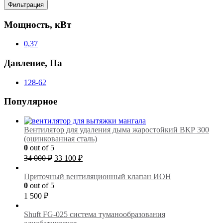
цена
цена
Фильтрация
Мощность, кВт
0,37
Давление, Па
128-62
Популярное
Вентилятор для удаления дыма жаростойкий ВКР 300
(оцинкованная сталь)
0
out of 5
Первоначальная
Текущая
34 000
₽
33 100
₽
цена
цена:
составляла
33
Приточный вентиляционный клапан ИОН
34
100 ₽.
0
out of 5
000 ₽.
1 500
₽
Shuft FG-025 cистема туманообразования