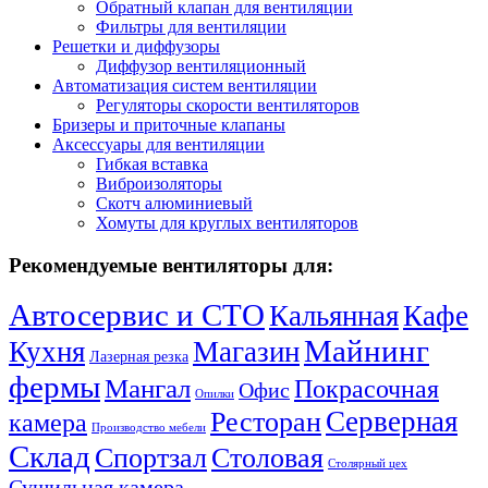
Обратный клапан для вентиляции
Фильтры для вентиляции
Решетки и диффузоры
Диффузор вентиляционный
Автоматизация систем вентиляции
Регуляторы скорости вентиляторов
Бризеры и приточные клапаны
Аксессуары для вентиляции
Гибкая вставка
Виброизоляторы
Скотч алюминиевый
Хомуты для круглых вентиляторов
Рекомендуемые вентиляторы для:
Автосервис и СТО
Кальянная
Кафе
Майнинг
Кухня
Магазин
Лазерная резка
фермы
Мангал
Покрасочная
Офис
Опилки
Серверная
Ресторан
камера
Производство мебели
Склад
Спортзал
Столовая
Столярный цех
Сушильная камера