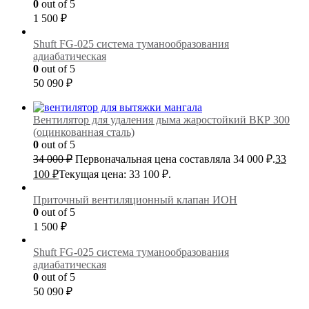
0
out of 5
1 500
₽
Shuft FG-025 cистема туманообразования
адиабатическая
0
out of 5
50 090
₽
Вентилятор для удаления дыма жаростойкий ВКР 300
(оцинкованная сталь)
0
out of 5
34 000
₽
Первоначальная цена составляла 34 000 ₽.
33
100
₽
Текущая цена: 33 100 ₽.
Приточный вентиляционный клапан ИОН
0
out of 5
1 500
₽
Shuft FG-025 cистема туманообразования
адиабатическая
0
out of 5
50 090
₽