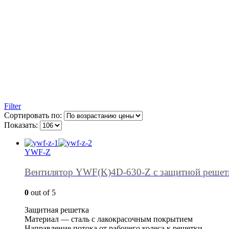
Filter
Сортировать по:
Показать:
YWF-Z
Вентилятор YWF(K)4D-630-Z с защитной решет
0
out of 5
Защитная решетка
Материал — сталь с лакокрасочным покрытием
Направление потока от рабочего колеса к решетки