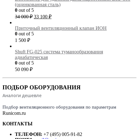
(оцинкованная сталь)
0
out of 5
Первоначальная
Текущая
34 000
₽
33 100
₽
цена
цена:
составляла
33
Приточный вентиляционный клапан ИОН
34
100 ₽.
0
out of 5
000 ₽.
1 500
₽
Shuft FG-025 cистема туманообразования
адиабатическая
0
out of 5
50 090
₽
ПОДБОР ОБОРУДОВАНИЯ
Аналоги дешевле
Подбор вентиляционного оборудования по параметрам
Runicom.ru
КОНТАКТЫ
ТЕЛЕФОН:
+7 (495) 005-91-82