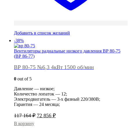
Добавить в список желаний
-38%
Вентиляторы радиальные низкого давления ВР 80-75
(ВР 86-77)
ВР 80-75 №6,3 4кВт 1500 об/мин
0
out of 5
Давление — низкое;
Количество лопаток — 12;
Электродвигатель — 3-х фазный 220/380В;
Гарантия — 24 месяца;
Первоначальная
Текущая
117 164
₽
72 856
₽
цена
цена:
В корзину
составляла
72