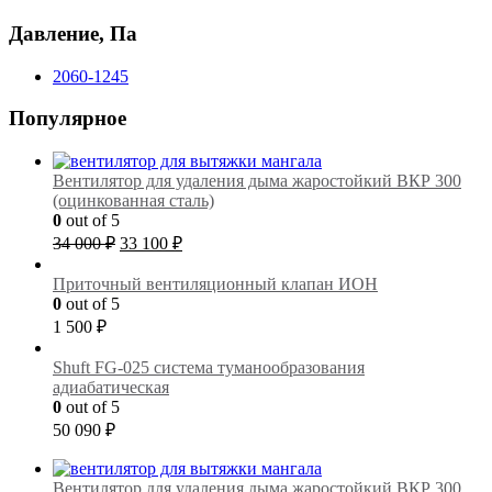
Давление, Па
2060-1245
Популярное
Вентилятор для удаления дыма жаростойкий ВКР 300
(оцинкованная сталь)
0
out of 5
Первоначальная
Текущая
34 000
₽
33 100
₽
цена
цена:
составляла
33
Приточный вентиляционный клапан ИОН
34
100 ₽.
0
out of 5
000 ₽.
1 500
₽
Shuft FG-025 cистема туманообразования
адиабатическая
0
out of 5
50 090
₽
Вентилятор для удаления дыма жаростойкий ВКР 300