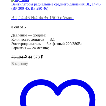
Вентиляторы радиальные среднего давления ВЦ 14-46
(ВР 300-45, ВР 280-46)
ВЦ 14-46 №4 4кВт 1500 об/мин
0
out of 5
Давление — среднее;
Количество лопаток — 32;
Электродвигатель — 3-х фазный 220/380В;
Гарантия — 24 месяца;
Первоначальная
Текущая
76 194
₽
44 573
₽
цена
цена:
В корзину
составляла
44
76
573 ₽.
194 ₽.