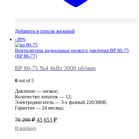
Добавить в список желаний
-38%
Вентиляторы радиальные низкого давления ВР 80-75
(ВР 86-77)
ВР 80-75 №4 4кВт 3000 об/мин
0
out of 5
Давление — низкое;
Количество лопаток — 12;
Электродвигатель — 3-х фазный 220/380В;
Гарантия — 24 месяца;
Первоначальная
Текущая
70 200
₽
43 653
₽
цена
цена:
В корзину
составляла
43
70