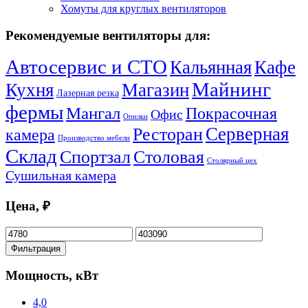
Хомуты для круглых вентиляторов
Рекомендуемые вентиляторы для:
Автосервис и СТО
Кальянная
Кафе
Майнинг
Кухня
Магазин
Лазерная резка
фермы
Мангал
Покрасочная
Офис
Опилки
Серверная
Ресторан
камера
Производство мебели
Склад
Спортзал
Столовая
Столярный цех
Сушильная камера
Цена, ₽
Минимальная
Максимальная
цена
цена
Фильтрация
Мощность, кВт
4,0