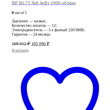
ВР 80-75 №8 4кВт 1000 об/мин
0
out of 5
Давление — низкое;
Количество лопаток — 12;
Электродвигатель — 3-х фазный 220/380В;
Гарантия — 24 месяца;
Первоначальная
Текущая
169 012
₽
105 096
₽
цена
цена:
В корзину
составляла
105
169
096 ₽.
012 ₽.