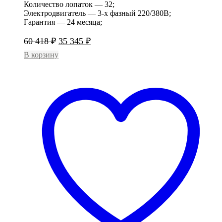
Количество лопаток — 32;
Электродвигатель — 3-х фазный 220/380В;
Гарантия — 24 месяца;
Первоначальная
Текущая
60 418
₽
35 345
₽
цена
цена:
В корзину
составляла
35
60
345 ₽.
418 ₽.