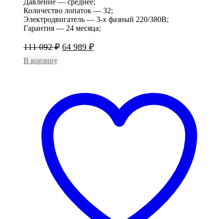
Давление — среднее;
Количество лопаток — 32;
Электродвигатель — 3-х фазный 220/380В;
Гарантия — 24 месяца;
Первоначальная
Текущая
111 092
₽
64 989
₽
цена
цена:
В корзину
составляла
64
111
989 ₽.
092 ₽.