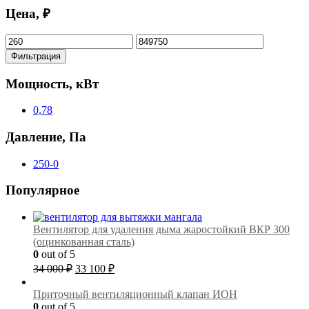
Цена, ₽
Минимальная
Максимальная
цена
цена
Фильтрация
Мощность, кВт
0,78
Давление, Па
250-0
Популярное
Вентилятор для удаления дыма жаростойкий ВКР 300
(оцинкованная сталь)
0
out of 5
Первоначальная
Текущая
34 000
₽
33 100
₽
цена
цена:
составляла
33
Приточный вентиляционный клапан ИОН
34
100 ₽.
0
out of 5