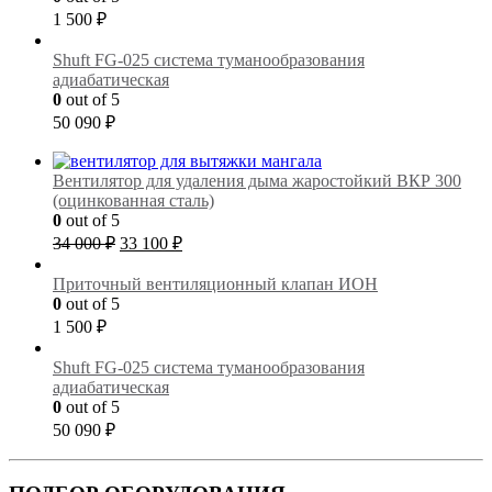
000 ₽.
1 500
₽
Shuft FG-025 cистема туманообразования
адиабатическая
0
out of 5
50 090
₽
Вентилятор для удаления дыма жаростойкий ВКР 300
(оцинкованная сталь)
0
out of 5
Первоначальная
Текущая
34 000
₽
33 100
₽
цена
цена:
составляла
33
Приточный вентиляционный клапан ИОН
34
100 ₽.
0
out of 5
000 ₽.
1 500
₽
Shuft FG-025 cистема туманообразования
адиабатическая
0
out of 5
50 090
₽