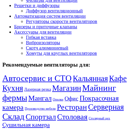
Фильтры для вентиляции
Решетки и диффузоры
Диффузор вентиляционный
Автоматизация систем вентиляции
Регуляторы скорости вентиляторов
Бризеры и приточные клапаны
Аксессуары для вентиляции
Гибкая вставка
Виброизоляторы
Скотч алюминиевый
Хомуты для круглых вентиляторов
Рекомендуемые вентиляторы для:
Автосервис и СТО
Кальянная
Кафе
Майнинг
Кухня
Магазин
Лазерная резка
фермы
Мангал
Покрасочная
Офис
Опилки
Серверная
Ресторан
камера
Производство мебели
Склад
Спортзал
Столовая
Столярный цех
Сушильная камера