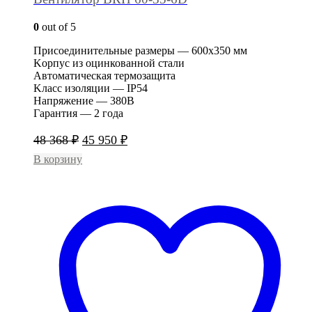
0
out of 5
Присоединительные размеры — 600х350 мм
Kopпyc из оцинкованной стали
Автоматическая термозащита
Kлacc изoляции — IP54
Напряжение — 380В
Гapaнтия — 2 года
Первоначальная
Текущая
48 368
₽
45 950
₽
цена
цена:
В корзину
составляла
45
48
950 ₽.
368 ₽.