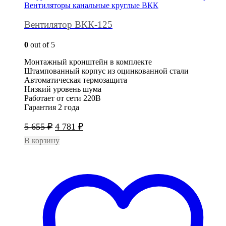
Вентиляторы канальные круглые ВКК
Вентилятор ВКК-125
0
out of 5
Монтажный кронштейн в комплекте
Штампованный корпус из оцинкованной стали
Автоматическая термозащита
Низкий уровень шума
Работает от сети 220В
Гарантия 2 года
Первоначальная
Текущая
5 655
₽
4 781
₽
цена
цена:
В корзину
составляла
4
5
781 ₽.
655 ₽.