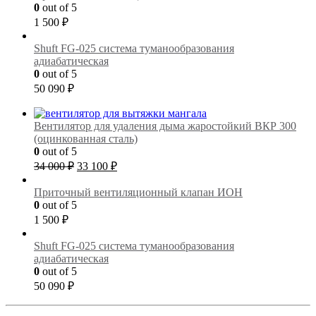
34
100 ₽.
0
out of 5
000 ₽.
1 500
₽
Shuft FG-025 cистема туманообразования
адиабатическая
0
out of 5
50 090
₽
Вентилятор для удаления дыма жаростойкий ВКР 300
(оцинкованная сталь)
0
out of 5
Первоначальная
Текущая
34 000
₽
33 100
₽
цена
цена:
составляла
33
Приточный вентиляционный клапан ИОН
34
100 ₽.
0
out of 5
000 ₽.
1 500
₽
Shuft FG-025 cистема туманообразования
адиабатическая
0
out of 5
50 090
₽