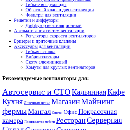
Гибкие воздуховоды
Обратный клапан для вентиляции
Фильтры для вентиляции
Решетки и диффузоры
Диффузор вентиляционный
Автоматизация систем вентиляции
Регуляторы скорости вентиляторов
Бризеры и приточные клапаны
Аксессуары для вентиляции
Гибкая вставка
Виброизоляторы
Скотч алюминиевый
Хомуты для круглых вентиляторов
Рекомендуемые вентиляторы для:
Автосервис и СТО
Кальянная
Кафе
Майнинг
Кухня
Магазин
Лазерная резка
фермы
Мангал
Покрасочная
Офис
Опилки
Серверная
Ресторан
камера
Производство мебели
Склад
Спортзал
Столовая