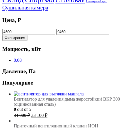
Столярный цех
Сушильная камера
Цена, ₽
Минимальная
Максимальная
цена
цена
Фильтрация
Мощность, кВт
0,08
Давление, Па
Популярное
Вентилятор для удаления дыма жаростойкий ВКР 300
(оцинкованная сталь)
0
out of 5
Первоначальная
Текущая
34 000
₽
33 100
₽
цена
цена:
составляла
33
Приточный вентиляционный клапан ИОН