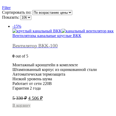
Filter
Сортировать по:
Показать:
-15%
Вентиляторы канальные круглые ВКК
Вентилятор ВКК-100
0
out of 5
Монтажный кронштейн в комплекте
Штампованный корпус из оцинкованной стали
Автоматическая термозащита
Низкий уровень шума
Работает от сети 220В
Гарантия 2 года
Первоначальная
Текущая
5 330
₽
4 506
₽
цена
цена:
В корзину
составляла
4
5
506 ₽.